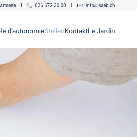
rtseite
I
026 672 30 00
I
info@sseb.ch
le d’autonomie
Stellen
Kontakt
Le Jardin